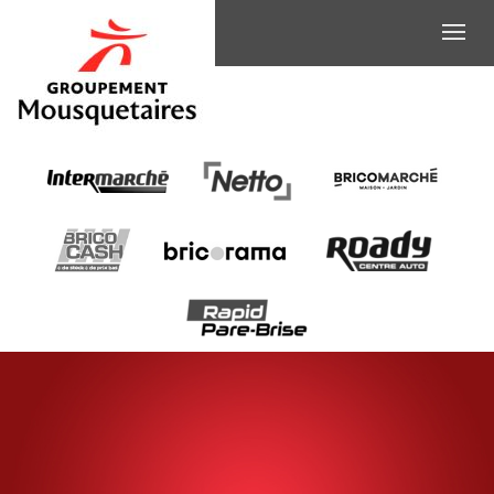
INTERMARCHE
-
HÔTE
DE
CAISSE
(H/F)