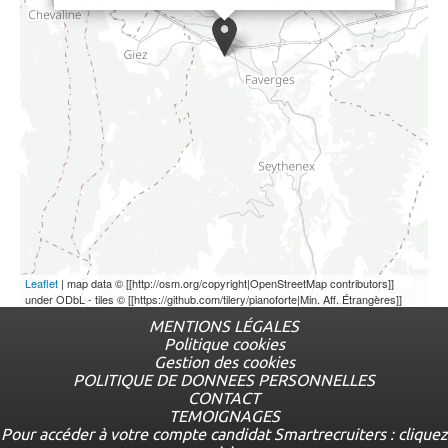
Leaflet
| map data © [[http://osm.org/copyright|OpenStreetMap contributors]]
under ODbL - tiles © [[https://github.com/tilery/pianoforte|Min. Aff. Étrangères]]
MENTIONS LÉGALES
Politique cookies
Menu
Gestion des cookies
complémentaire
POLITIQUE DE DONNEES PERSONNELLES
CONTACT
TEMOIGNAGES
Pour accéder à votre compte candidat Smartrecruiters : cliquez