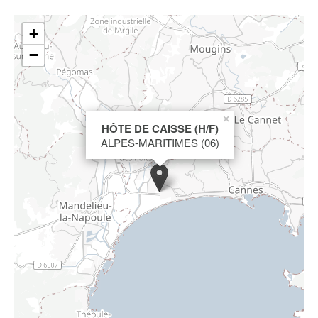
+
−
×
HÔTE DE CAISSE (H/F)
ALPES-MARITIMES (06)