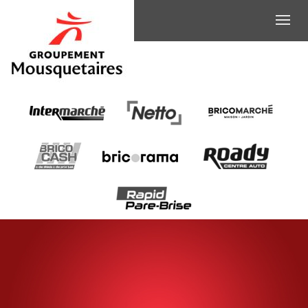
HÔTE
DE
CAISSE
(H/F)