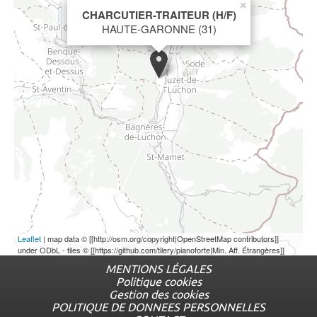
×
CHARCUTIER-TRAITEUR (H/F)
HAUTE-GARONNE (31)
Leaflet
| map data © [[http://osm.org/copyright|OpenStreetMap contributors]]
under ODbL - tiles © [[https://github.com/tilery/pianoforte|Min. Aff. Étrangères]]
MENTIONS LÉGALES
Politique cookies
Menu
Gestion des cookies
complémentaire
POLITIQUE DE DONNEES PERSONNELLES