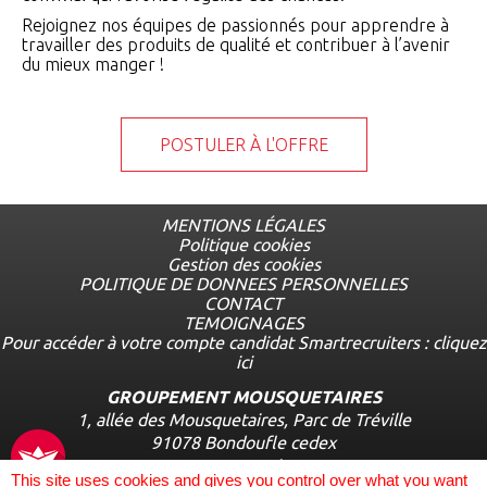
Rejoignez nos équipes de passionnés pour apprendre à
travailler des produits de qualité et contribuer à l’avenir
du mieux manger !
POSTULER À L'OFFRE
MENTIONS LÉGALES
Politique cookies
Menu
Gestion des cookies
complémentaire
POLITIQUE DE DONNEES PERSONNELLES
CONTACT
TEMOIGNAGES
Pour accéder à votre compte candidat Smartrecruiters : cliquez
ici
GROUPEMENT MOUSQUETAIRES
1, allée des Mousquetaires, Parc de Tréville
91078 Bondoufle cedex
www.mousquetaires.com
This site uses cookies and gives you control over what you want